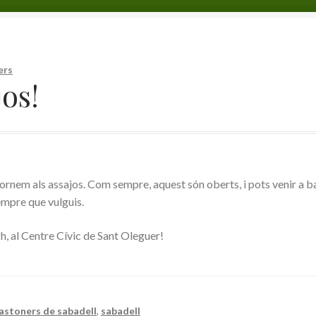
ís legal
Cap d’any 2022
Cistella
Cookies
El meu compte
Finalitza 
II Trobada Nacional de Bastoners de Catalunya
Tickets
Vestuari de 
ers
os!
rnem als assajos. Com sempre, aquest són oberts, i pots venir a ba
empre que vulguis.
2h, al Centre Cívic de Sant Oleguer!
astoners de sabadell
,
sabadell