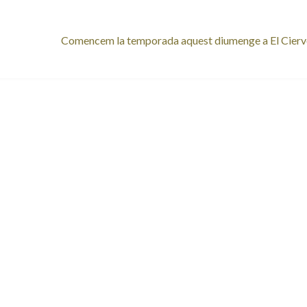
Pròxima
Comencem la temporada aquest diumenge a El Cier
entrada: