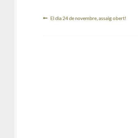
Navegació
Entrada
El dia 24 de novembre, assaig obert!
anterior:
d'entrades