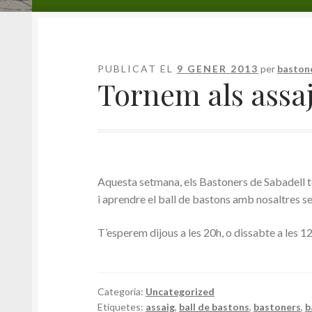
Pàgina d'inici
#2921 (sense títol)
Avís legal
Av
Privacitat
Purchase
Rebut
Sorteig de la XLI
PUBLICAT EL
9 GENER 2013
per
baston
Tornem als assaj
Contacte
Calendari
Aquesta setmana, els Bastoners de Sabadell to
i aprendre el ball de bastons amb nosaltres s
T’esperem dijous a les 20h, o dissabte a les 1
Categoria:
Uncategorized
Etiquetes:
assaig
,
ball de bastons
,
bastoners
,
b