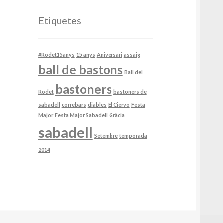
Etiquetes
#Rodet15anys
15 anys
Aniversari
assaig
ball de bastons
Ball del
bastoners
Rodet
bastoners de
sabadell
correbars
diables
El Ciervo
Festa
Major
Festa Major Sabadell
Gràcia
sabadell
Setembre
temporada
2014