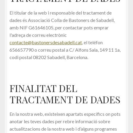
Purchase
El titular de la web i responsable del tractament de
Rebut
dades és Associació Colla de Bastoners de Sabadell,
amb NIF G61646105, per contactar pots emprar
Sorteig de la XLIII Trobada Nacional de Bastoners de
l'adreça de correu electrònic
Catalunya
contacte@bastonersdesabadell.cat
, el teléfon
656657790 o correu postal a C/ Alfons Sala, 149 11 1a,
Tickets
codi postal 08202 Sabadell, Barcelona.
Vestuari de la Colla
FINALITAT DEL
On ens trobem?
TRACTAMENT DE DADES
Ball del Rodet
En la nostra web, existeixen apartats específics on pots
Contacte
anotar les teves dades per rebre informació sobre
actualitzacions de la nostra web i d’alguns programes