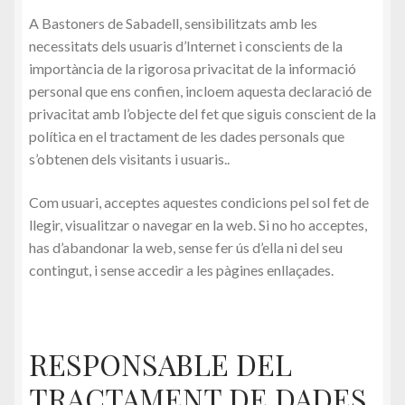
A Bastoners de Sabadell, sensibilitzats amb les
Cap d’any 2022
necessitats dels usuaris d’Internet i conscients de la
importància de la rigorosa privacitat de la informació
Cistella
personal que ens confien, incloem aquesta declaració de
privacitat amb l’objecte del fet que siguis conscient de la
Cookies
política en el tractament de les dades personals que
s’obtenen dels visitants i usuaris..
El meu compte
Com usuari, acceptes aquestes condicions pel sol fet de
Finalitza la compra
llegir, visualitzar o navegar en la web. Si no ho acceptes,
has d’abandonar la web, sense fer ús d’ella ni del seu
La Botigueta
contingut, i sense accedir a les pàgines enllaçades.
Política de privadesa
RESPONSABLE DEL
Privacitat
TRACTAMENT DE DADES