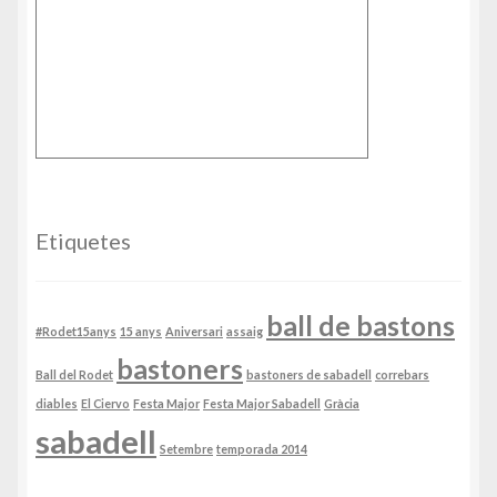
Etiquetes
ball de bastons
#Rodet15anys
15 anys
Aniversari
assaig
bastoners
Ball del Rodet
bastoners de sabadell
correbars
diables
El Ciervo
Festa Major
Festa Major Sabadell
Gràcia
sabadell
Setembre
temporada 2014