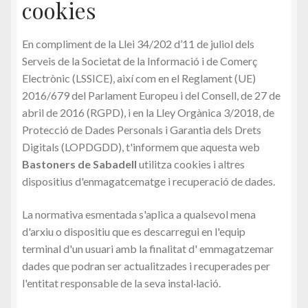
cookies
Cap d’any 2022
En compliment de la Llei 34/202 d’11 de juliol dels
Cistella
Serveis de la Societat de la Informació i de Comerç
Electrònic (LSSICE), així com en el Reglament (UE)
Cookies
2016/679 del Parlament Europeu i del Consell, de 27 de
abril de 2016 (RGPD), i en la Lley Orgànica 3/2018, de
El meu compte
Protecció de Dades Personals i Garantia dels Drets
Digitals (LOPDGDD), t'informem que aquesta web
Finalitza la compra
Bastoners de Sabadell
utilitza cookies i altres
dispositius d'enmagatcematge i recuperació de dades.
La Botigueta
La normativa esmentada s'aplica a qualsevol mena
d'arxiu o dispositiu que es descarregui en l'equip
Política de privadesa
terminal d'un usuari amb la finalitat d' emmagatzemar
dades que podran ser actualitzades i recuperades per
Privacitat
l'entitat responsable de la seva instal·lació.