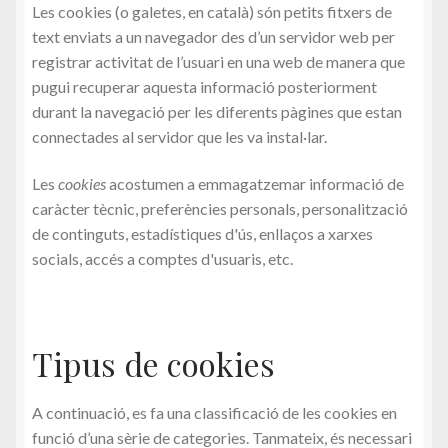
Purchase
Les cookies (o galetes, en català) són petits fitxers de
text enviats a un navegador des d’un servidor web per
Rebut
registrar activitat de l’usuari en una web de manera que
pugui recuperar aquesta informació posteriorment
Sorteig de la XLIII Trobada Nacional de Bastoners de
durant la navegació per les diferents pàgines que estan
Catalunya
connectades al servidor que les va instal·lar.
Les
cookies
acostumen a emmagatzemar informació de
Tickets
caràcter tècnic, preferències personals, personalització
de continguts, estadístiques d'ús, enllaços a xarxes
Vestuari de la Colla
socials, accés a comptes d'usuaris, etc.
On ens trobem?
Ball del Rodet
Tipus de cookies
Contacte
A continuació, es fa una classificació de les cookies en
funció d’una sèrie de categories. Tanmateix, és necessari