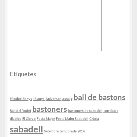
Etiquetes
ball de bastons
#Rodet15anys
15 anys
Aniversari
assaig
bastoners
Ball del Rodet
bastoners de sabadell
correbars
diables
El Ciervo
Festa Major
Festa Major Sabadell
Gràcia
sabadell
Setembre
temporada 2014