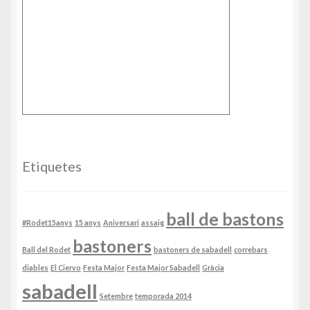
Etiquetes
ball de bastons
#Rodet15anys
15 anys
Aniversari
assaig
bastoners
Ball del Rodet
bastoners de sabadell
correbars
diables
El Ciervo
Festa Major
Festa Major Sabadell
Gràcia
sabadell
Setembre
temporada 2014