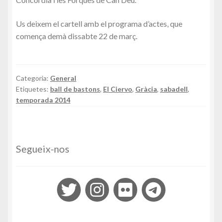
Purchase
Us deixem el cartell amb el programa d’actes, que
Rebut
comença demà dissabte 22 de març.
Sorteig de la XLIII Trobada Nacional de Bastoners de
Catalunya
Categoria:
General
Etiquetes:
ball de bastons
,
El Ciervo
,
Gràcia
,
sabadell
,
Tickets
temporada 2014
Vestuari de la Colla
On ens trobem?
Segueix-nos
Ball del Rodet
Contacte