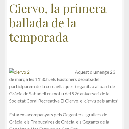
Ciervo, la primera
Cap d’any 2022
ballada de la
Cistella
temporada
Cookies
El meu compte
Finalitza la compra
A
quest diumenge 23
de març a les 11’30h, els Bastoners de Sabadell
La Botigueta
participarem de la cercavila que s’organitza al barri de
Gràcia de Sabadell en motiu del 92è aniversari de la
Política de privadesa
Societat Coral Recreativa El Ciervo, el
ciervu
pels amics!
Privacitat
Estarem acompanyats pels Geganters i grallers de
Gràcia, els Trabucaires de Gràcia, els Gegants de la
Concòrdia i les Forques de Can Deu.